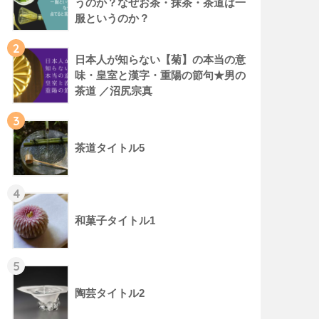
うのか？なぜお茶・抹茶・茶道は一
服というのか？
2
日本人が知らない【菊】の本当の意
味・皇室と漢字・重陽の節句★男の
茶道 ／沼尻宗真
3
茶道タイトル5
4
和菓子タイトル1
5
陶芸タイトル2