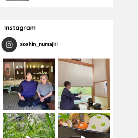
Instagram
soshin_numajiri