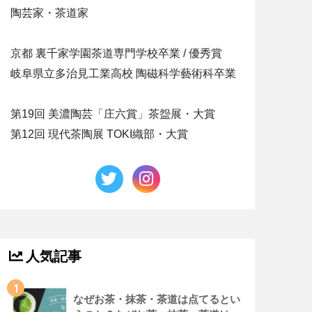
陶芸家・茶道家
京都 裏千家学園茶道専門学校卒業 / 優秀賞
岐阜県立多治見工業高校 陶磁科学藝術科卒業
第19回 美濃陶芸「庄六賞」茶盌展・大賞
第12回 現代茶陶展 TOKI織部・大賞
人気記事
1
なぜお茶・抹茶・茶道は点てるとい